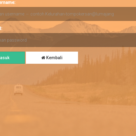
ername:
:
asuk
Kembali