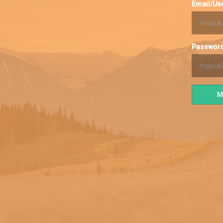
Email/Us
Password
M